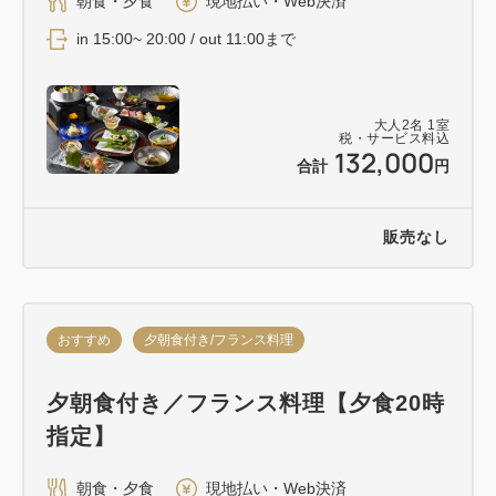
朝食・夕食
現地払い・Web決済
in 15:00~ 20:00 / out 11:00まで
大人
2
名
1
室
税・サービス料込
132,000
合計
円
販売なし
おすすめ
夕朝食付き/フランス料理
夕朝食付き／フランス料理【夕食20時
指定】
朝食・夕食
現地払い・Web決済