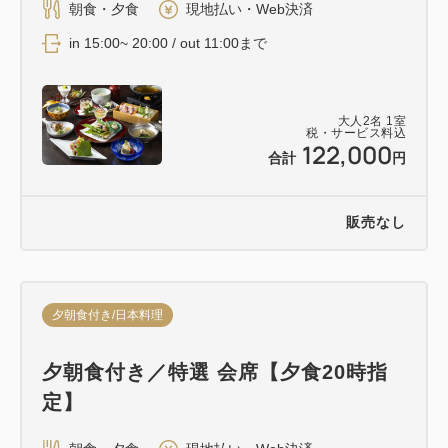
朝食・夕食
現地払い・Web決済
in 15:00~ 20:00 / out 11:00まで
大人
2
名
1
室
税・サービス料込
122,000
合計
円
販売なし
夕朝食付き/日本料理
夕朝食付き／特選 会席【夕食20時指
定】