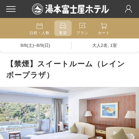
日程・人数
客室
プラン
カート
8/8(土)~8/9(日)
大人2名, 1室
【禁煙】スイートルーム（レイン
ボープラザ）