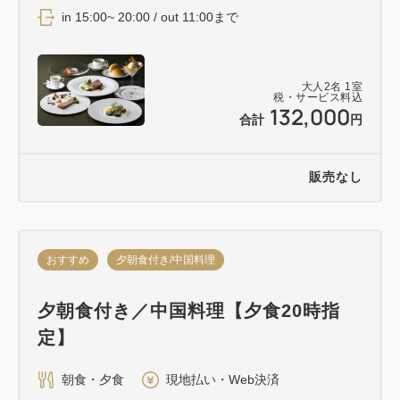
in 15:00~ 20:00 / out 11:00まで
大人
2
名
1
室
税・サービス料込
132,000
合計
円
販売なし
おすすめ
夕朝食付き/中国料理
夕朝食付き／中国料理【夕食20時指
定】
朝食・夕食
現地払い・Web決済