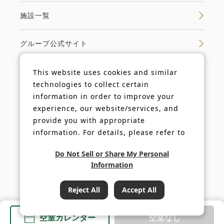
施設一覧
グループ公式サイト
This website uses cookies and similar
technologies to collect certain
法人ログイン
information in order to improve your
experience, our website/services, and
キャンペーンログイン
provide you with appropriate
information. For details, please refer to
our
Cookie Policy
.
利用規約
Do Not Sell or Share My Personal
Information
プライバシーポリシー
Reject All
Accept All
COPYRIGHT© FUJIYA HOTEL Co.,Ltd. All Rights Reserved.
空室カレンダー
空室なし