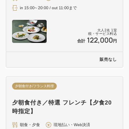
in 15:00~ 20:00 / out 11:00まで
大人
2
名
1
室
税・サービス料込
122,000
合計
円
販売なし
夕朝食付き/フランス料理
夕朝食付き／特選 フレンチ【夕食20
時指定】
朝食・夕食
現地払い・Web決済