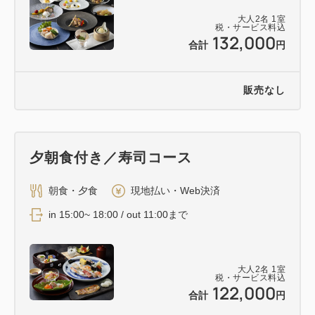
大人
2
名
1
室
税・サービス料込
132,000
合計
円
販売なし
夕朝食付き／寿司コース
朝食・夕食
現地払い・Web決済
in 15:00~ 18:00 / out 11:00まで
大人
2
名
1
室
税・サービス料込
122,000
合計
円