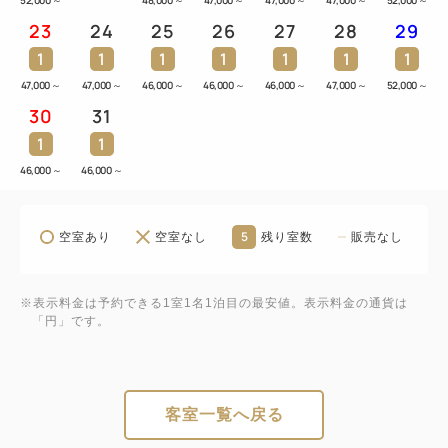
52,000
～
48,000
～
47,000
～
47,000
～
47,000
～
52,000
～
23
24
25
26
27
28
29
1
1
1
1
1
1
1
47,000
～
47,000
～
46,000
～
46,000
～
46,000
～
47,000
～
52,000
～
30
31
1
1
46,000
～
46,000
～
5
空室あり
空室なし
残り室数
販売なし
※表示料金は予約できる1室1名1泊目の最安値。表示料金の通貨は
「円」です。
客室一覧へ戻る