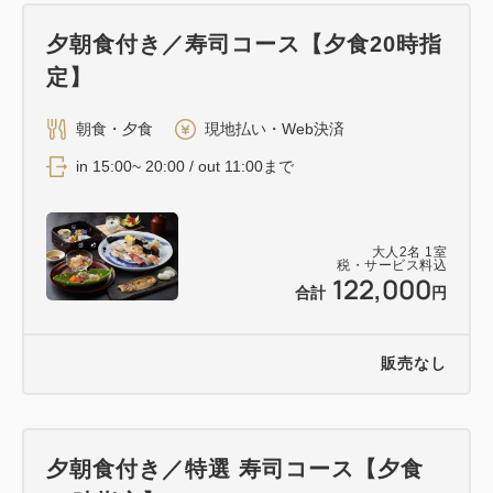
夕朝食付き／寿司コース【夕食20時指
定】
朝食・夕食
現地払い・Web決済
in 15:00~ 20:00 / out 11:00まで
大人
2
名
1
室
税・サービス料込
122,000
合計
円
販売なし
夕朝食付き／特選 寿司コース【夕食