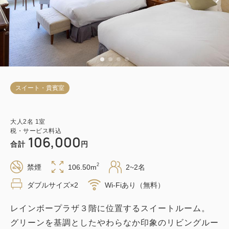
スイート・貴賓室
大人
2
名
1
室
税・サービス料込
106,000
合計
円
2
禁煙
106.50m
2~2名
ダブルサイズ×2
Wi-Fiあり（無料）
レインボープラザ３階に位置するスイートルーム。
グリーンを基調としたやわらなか印象のリビングルー