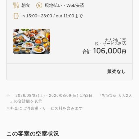
朝食
現地払い・Web決済
in 15:00~ 23:00 / out 11:00まで
大人
2
名
1
室
税・サービス料込
106,000
合計
円
販売なし
※ 「
2026/08/08(土)
- 2026/08/09(日)
1泊2日
」 「
客室1室 大人2人
」の合計額を表示
※料金には消費税・サービス料を含みます
この客室の空室状況