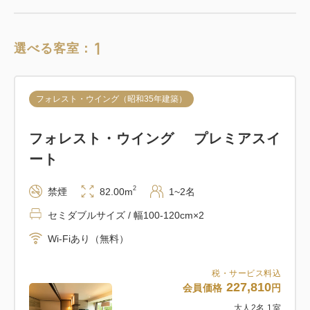
1
選べる客室：
フォレスト・ウイング（昭和35年建築）
フォレスト・ウイング プレミアスイ
ート
2
禁煙
82.00m
1~2名
セミダブルサイズ / 幅100-120cm×2
Wi-Fiあり（無料）
税・サービス料込
227,810
会員価格
円
大人
2
名
1
室