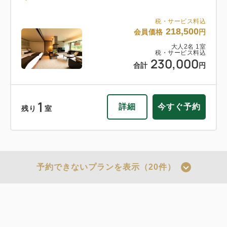
税・サービス料込
218,500
会員価格
円
大人
2
名
1
室
税・サービス料込
230,000
合計
円
1
詳細
今すぐ予約
残り
室
予約できないプランを表示（20件）