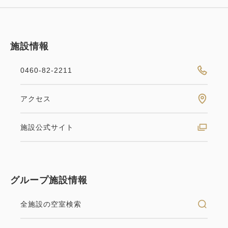
施設情報
0460-82-2211
おすすめ
選べるオプション
アクセス
【8月限定・1日3室】チャップリン
施設公式サイト
アフタヌーンティー・ルームサー
ビス付宿泊プラン
グループ施設情報
素泊まり
現地払い・Web決済
全施設の空室検索
in 15:00~ 17:00 / out 11:00まで