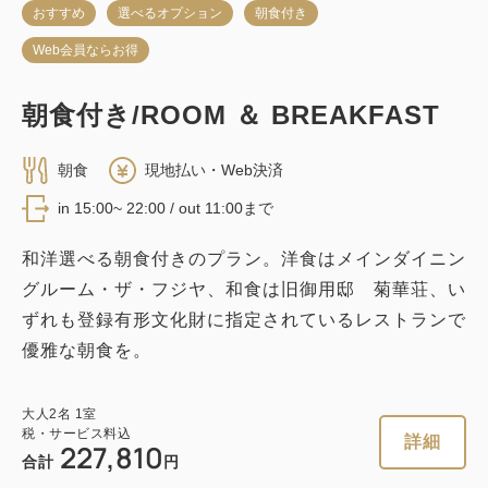
おすすめ
選べるオプション
朝食付き
Web会員ならお得
朝食付き/ROOM ＆ BREAKFAST
朝食
現地払い・Web決済
in 15:00~ 22:00 / out 11:00まで
和洋選べる朝食付きのプラン。洋食はメインダイニン
グルーム・ザ・フジヤ、和食は旧御用邸 菊華荘、い
ずれも登録有形文化財に指定されているレストランで
優雅な朝食を。
大人
2
名
1
室
税・サービス料込
詳細
227,810
合計
円