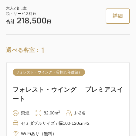
大人
2
名
1
室
税・サービス料込
詳細
218,500
合計
円
1
選べる客室：
フォレスト・ウイング（昭和35年建築）
フォレスト・ウイング プレミアスイ
ート
2
禁煙
82.00m
1~2名
セミダブルサイズ / 幅100-120cm×2
Wi-Fiあり（無料）