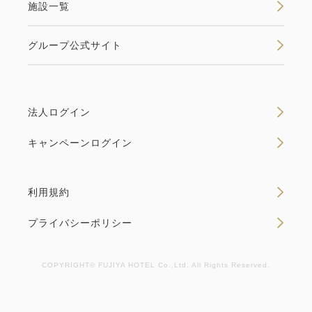
厳選されたお茶と季節のスイーツを、プライベートな
施設一覧
空間でアフタヌーンティーをルームサービスでお楽し
みいただける贅沢なプランです。特別な午後のひとと
グループ公式サイト
きを、お部屋で優雅にお過ごしください。
法人ログイン
空室なし
詳細
キャンペーンログイン
空室カレンダー
利用規約
プライバシーポリシー
COPYRIGHT© FUJIYA HOTEL Co.,Ltd. All Rights Reserved.