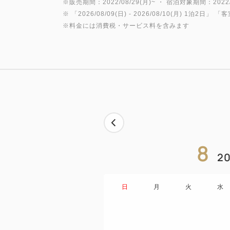
※販売期間：2022/08/29(月)~ ・ 宿泊対象期間：2022/0
※ 「
2026/08/09(日)
- 2026/08/10(月)
1泊2日
」 「
客
※料金には消費税・サービス料を含みます
8
20
日
月
火
水