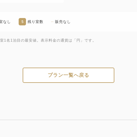
◇メインダイニングルーム 
7:30～10:00（LO 9:30）
洋朝食をご用意しております
5
室なし
残り室数
販売なし
※予約は不要ですが、満席の
で、予めご了承ください。
1室1名1泊目の最安値。表示料金の通貨は「円」です。
◇旧御用邸 菊華荘
和朝食のご用意となります。
7:30～10:00（LO 9:30）【
プラン一覧へ戻る
時間:7:30 / 8:00 / 8:30
先着順での受付となりますの
ご希望の方は希望時間と合わ