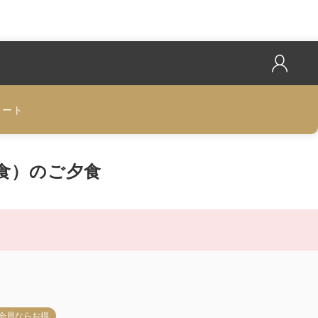
カート
食）のご夕食
b会員ならお得