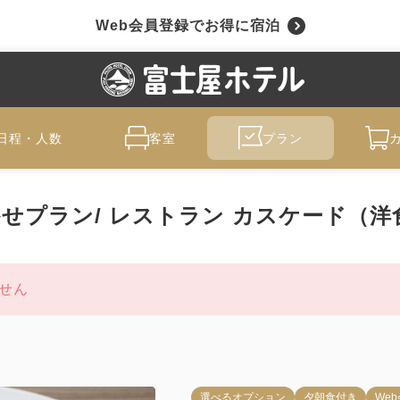
Web会員登録でお得に宿泊
日程・人数
客室
プラン
せプラン/ レストラン カスケード（洋
せん
選べるオプション
夕朝食付き
We