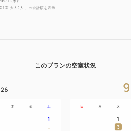
9/01(木)~
室1室 大人2人
」の合計額を表示
レストラン・カスケードでの
のプラン。
大正9年竣工「カスケードルー
クラシカルな雰囲気のなか、
【ご夕食】
◇レストラン カスケード 洋食
このプランの空室状況
ル)
◇お食事スタート時間 17：3
9
※他のお時間がご希望の場合
26
※レストランの空席状況より、
す。
木
金
土
日
月
火
その際は、ご登録いただいた
し上げます。あらかじめご了
1
1
※カスケードの夕食メニュー
3