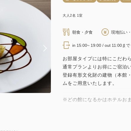
大人
2
名
1
室
朝食・夕食
現地払い・
in 15:00~ 19:00 / out 11:00まで
お部屋タイプには特にこだわ
通常プランよりお得にご宿泊
登録有形文化財の建物（本館
ムをご用意いたします。
※どの館になるかはホテルお
※お部屋の広さ、ベッドタイ
了承いただきますようお願い