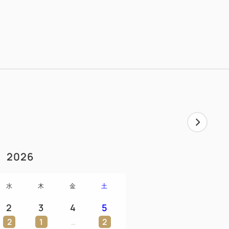
洋食コースディナーと和洋選べる朝食付き
ム」の内装を復原。
洗練された一皿に舌鼓を。
コースディナー Lumière(読み:ルミエー
0～
は、ホテルにお問合せ下さい。
2026
17：30以外のお席となる場合がございま
水
木
金
土
電話番号またはメールアドレスにご連絡申
承ください。
2
3
4
5
は、状況によりメインダイニングルーム
2
1
2