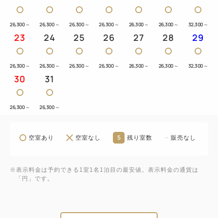
26,300
～
26,300
～
26,300
～
26,300
～
26,300
～
26,300
～
32,300
～
23
24
25
26
27
28
29
26,300
～
26,300
～
26,300
～
26,300
～
26,300
～
26,300
～
32,300
～
30
31
26,300
～
26,300
～
5
空室あり
空室なし
残り室数
販売なし
※表示料金は予約できる1室1名1泊目の最安値。表示料金の通貨は
「円」です。