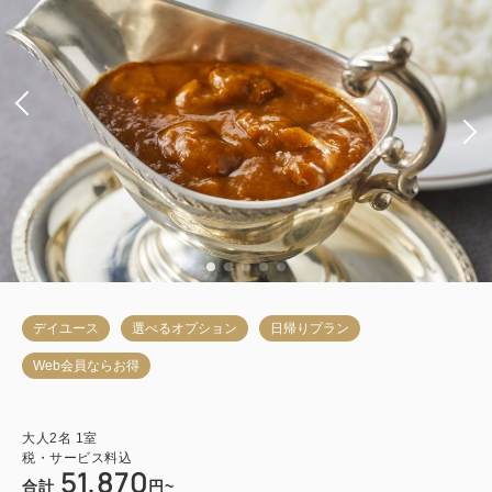
デイユース
選べるオプション
日帰りプラン
Web会員ならお得
大人
2
名
1
室
税・サービス料込
51,870
合計
円~