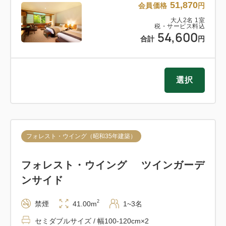
51,870
会員価格
円
大人
2
名
1
室
税・サービス料込
54,600
合計
円
選択
フォレスト・ウイング（昭和35年建築）
フォレスト・ウイング ツインガーデ
ンサイド
2
禁煙
41.00m
1~3名
セミダブルサイズ / 幅100-120cm×2