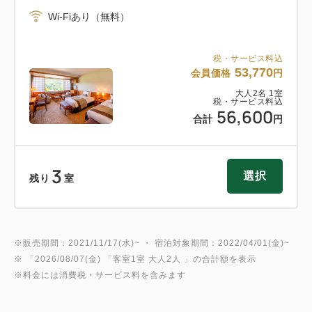
Wi-Fiあり（無料）
税・サービス料込
53,770
会員価格
円
大人
2
名
1
室
税・サービス料込
56,600
合計
円
3
選択
残り
室
※販売期間：2021/11/17(水)~ ・ 宿泊対象期間：2022/04/01(金)~
※ 「
2026/08/07(金)
「
客室1室 大人2人
」の合計額を表示
※料金には消費税・サービス料を含みます