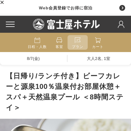
Web会員登録でお得に宿泊
日程・人数
客室
プラン
カート
8/7(金)
大人2名, 1室
【日帰り/ランチ付き】ビーフカレ
ーと源泉100％温泉付お部屋休憩＋
スパ＋天然温泉プール ＜8時間ステ
イ＞