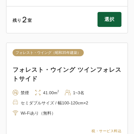
下温泉をご堪能いただけます。
2
■客室のお風呂
選択
残り
室
客室のバスルームにも箱根・宮ノ下の天然温泉を引い
ております。
誰にも邪魔されないくつろぎのひと時をお過ごしくだ
さい。
フォレスト・ウイング（昭和35年建築）
フォレスト・ウイング ツインフォレス
■リラクゼーション施設「禅」
（15：00～ご利用可能＊予約制）
トサイド
フォレスト・ウイング6階のスパに隣接する リラクゼ
2
禁煙
41.00m
1~3名
ーション施設。
美しい和の空間で様々なトリートメントを ご用意し
セミダブルサイズ / 幅100-120cm×2
てお待ちしております。
Wi-Fiあり（無料）
税・サービス料込