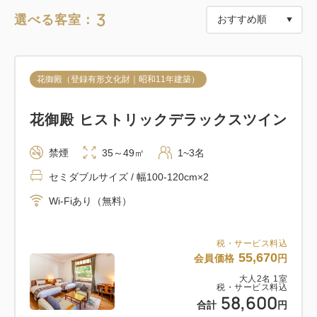
◇レストラン・カスケード
3
選べる客室：
ビーフカレー（単品）
◇お食事スタート時間：12:00〜
花御殿（登録有形文化財｜昭和11年建築）
※他のお時間がご希望の場合は、ホテルにお問合せく
ださい。
花御殿 ヒストリックデラックスツイン
【ご入浴】
禁煙
35～49㎡
1~3名
スパ（大浴場）と客室のバスルームで宮ノ下の天然温
セミダブルサイズ / 幅100-120cm×2
泉をお楽しみいただけます。
Wi-Fiあり（無料）
■スパ（14：00～ご利用可能）
フォレスト・ウイング6階に誕生した、宮ノ下温泉を
税・サービス料込
55,670
会員価格
円
ご堪能いただけるスパ。
大人
2
名
1
室
浴槽からは箱根外輪山の雄大な景色が望め、四季折々
税・サービス料込
58,600
の自然を感じながら箱根七湯に数えられた名湯・宮ノ
合計
円